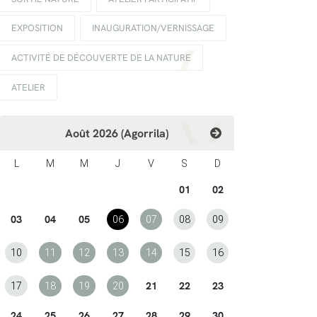
EXPOSITION
INAUGURATION/VERNISSAGE
ACTIVITÉ DE DÉCOUVERTE DE LA NATURE
ATELIER
Août 2026 (Agorrila)
L
M
M
J
V
S
D
01
02
03
04
05
06
07
08
09
10
11
12
13
14
15
16
21
22
23
17
18
19
20
24
25
26
27
28
29
30