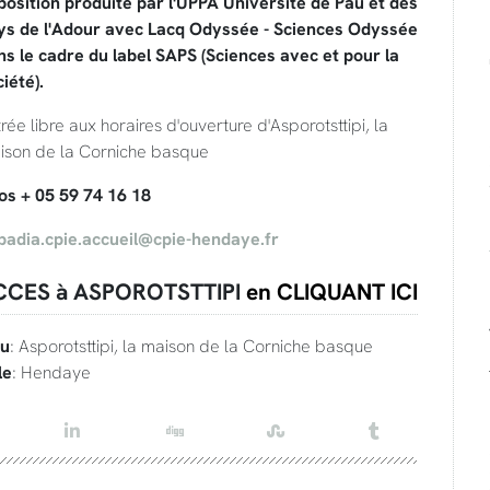
position produite par l'UPPA Université de Pau et des
ys de l'Adour avec Lacq Odyssée - Sciences Odyssée
ns le cadre du label SAPS (Sciences avec et pour la
iété).
rée libre aux horaires d'ouverture d'Asporotsttipi, la
ison de la Corniche basque
fos + 05 59 74 16 18
badia.cpie.accueil@cpie-hendaye.fr
CCES à ASPOROTSTTIPI
en CLIQUANT ICI
eu
: Asporotsttipi, la maison de la Corniche basque
le
: Hendaye