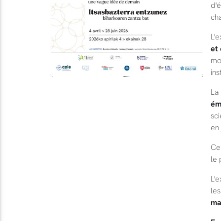
d'é
ch
L'e
et
mou
ins
La 
ém
sci
en 
Ce 
le 
L'e
les
ma