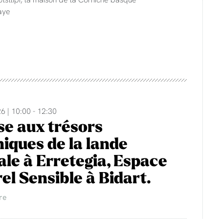
aye
6 | 10:00 - 12:30
e aux trésors
iques de la lande
rale à Erretegia, Espace
el Sensible à Bidart.
re