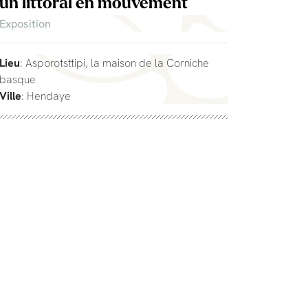
un littoral en mouvement
Exposition
Lieu
: Asporotsttipi, la maison de la Corniche
basque
Ville
: Hendaye