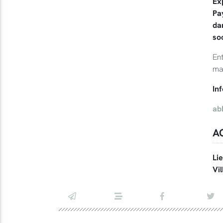
Ex
Pa
da
soc
Ent
ma
In
ab
A
Li
Vil