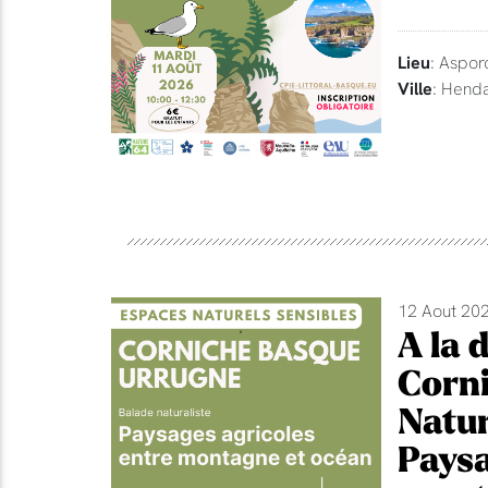
Lieu
: Aspor
Ville
: Hend
12 Aout 202
A la 
Corni
Natur
Paysa