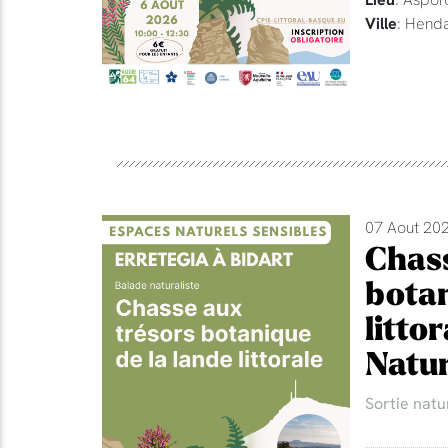
Ville
: Hend
07 Aout 202
Chass
botan
litto
Natur
Sortie natu