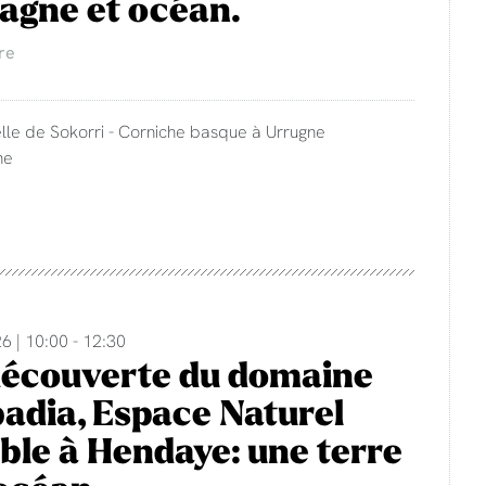
agne et océan.
re
lle de Sokorri - Corniche basque à Urrugne
ne
6 | 10:00 - 12:30
découverte du domaine
adia, Espace Naturel
ble à Hendaye: une terre