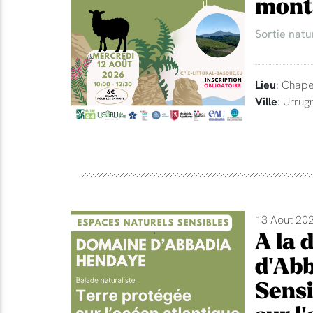
mont
Sortie natu
Lieu
: Chape
Ville
: Urrug
13 Aout 202
A la 
d'Abb
Sensi