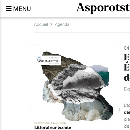
Asporotst
MENU
Accueil
Agenda
04
E
É
d
Ex
L'e
de
d'a
de