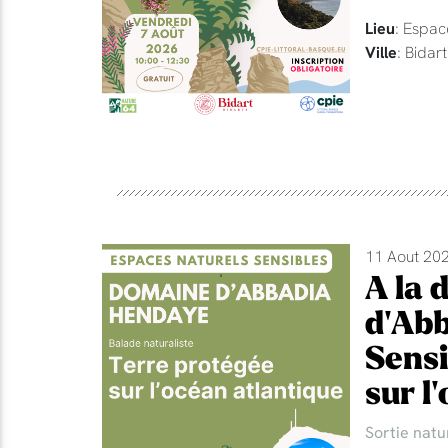
Lieu
: Espac
Ville
: Bidart
11 Aout 202
A la 
d'Abb
Sensi
sur l
Sortie natu