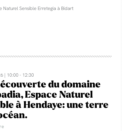
e Naturel Sensible Erretegia à Bidart
6 | 10:00 - 12:30
découverte du domaine
adia, Espace Naturel
ble à Hendaye: une terre
'océan.
re