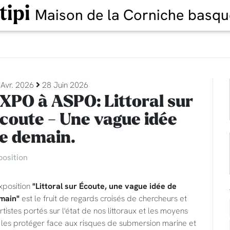
tipi
Maison de la Corniche basqu
 Avr. 2026
28 Juin 2026
XPO à ASPO: Littoral sur
coute - Une vague idée
e demain.
position
xposition
"Littoral sur Écoute, une vague idée de
main"
est le fruit de regards croisés de chercheurs et
rtistes portés sur l'état de nos littoraux et les moyens
 les protéger face aux risques de submersion marine et