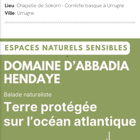
Lieu
: Chapelle de Sokorri - Corniche basque à Urrugne
Ville
: Urrugne